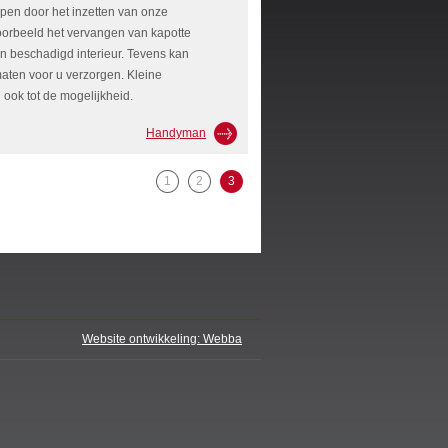
pen door het inzetten van onze
voorbeeld het vervangen van kapotte
n beschadigd interieur. Tevens kan
maten voor u verzorgen. Kleine
ok tot de mogelijkheid.
Handyman
1
2
3
Website ontwikkeling: Webba