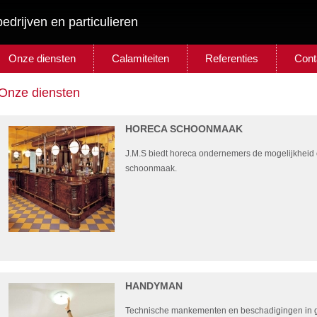
bedrijven en particulieren
Onze diensten
Calamiteiten
Referenties
Cont
Onze diensten
HORECA SCHOONMAAK
J.M.S biedt horeca ondernemers de mogelijkheid 
schoonmaak.
HANDYMAN
Technische mankementen en beschadigingen in 