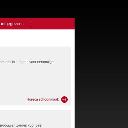
actgegevens
om ons in te huren voor eenmalige
Horeca schoonmaak
gebouwen zorgen voor veel